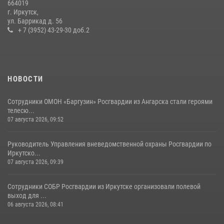
664019
г. Иркутск,
Сотрудники СОБР «Байкал» Росгвардии отработали ликвидацию
ул. Баррикад д. 56
условных диверсионных групп в различных условиях местности
+ 7 (3952) 43-29-30 доб.2
20 июля 2026, 06:29
1
НОВОСТИ
Сотрудники ОМОН «Баргузин» Росгвардии из Ангарска стали героями
телесю...
07 августа 2026, 09:52
Руководитель Управления вневедомственной охраны Росгвардии по
Иркутско...
07 августа 2026, 09:39
Сотрудники СОБР Росгвардии из Иркутске организовали полевой
выход для ...
06 августа 2026, 08:41