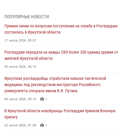
Военнослужащий Росгвардии из Иркутска поучаствовал в окружном
этапе всероссийского конкурса наставников «Быть, а не казаться»
04 августа 2026, 07:14
3
ПОПУЛЯРНЫЕ НОВОСТИ
Прямая линия по вопросам поступления на службу в Росгвардию
Росгвардейцы потушили загоревшийся автомобиль в Иркутске
состоялась в Иркутской области
03 августа 2026, 04:55
17 июля 2026, 09:07
Росгвардия обеспечила безопасность мероприятий, посвященных
Росгвардия передала на нужды СВО более 200 единиц оружия от
Дню Воздушно-десантных войск в Иркутской области
жителей Иркутской области
03 августа 2026, 03:32
30 июля 2026, 06:13
Росгвардейцы из Братска присоединились к донорской акции «От
Иркутские росгвардейцы отработали навыки тактической
сердца к сердцу» (видео)
медицины под руководством инструктора Российского
31 июля 2026, 04:37
1
университета спецназа имени В.В. Путина
Сотрудники Росгвардии нашли и вернули родственникам
09 июля 2026, 08:13
1
пропавшую пожилую женщину в Иркутске
В Иркутской области новобранцы Росгвардии приняли Военную
30 июля 2026, 07:37
присягу
22 июля 2026, 01:00
1