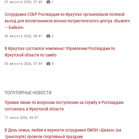
07 августа 2026, 07:40
1
Сотрудники СОБР Росгвардии из Иркутске организовали полевой
выход для воспитанников военно-патриотического центра «Вымпел
— Байкал»
06 августа 2026, 08:41
2
В Иркутске состоялся чемпионат Управления Росгвардии по
Иркутской области по самбо
05 августа 2026, 07:44
4
Военнослужащий Росгвардии из Иркутска поучаствовал в окружном
этапе всероссийского конкурса наставников «Быть, а не казаться»
04 августа 2026, 07:14
3
ПОПУЛЯРНЫЕ НОВОСТИ
Прямая линия по вопросам поступления на службу в Росгвардию
Росгвардейцы потушили загоревшийся автомобиль в Иркутске
состоялась в Иркутской области
03 августа 2026, 04:55
17 июля 2026, 09:07
Росгвардия обеспечила безопасность мероприятий, посвященных
В День семьи, любви и верности сотрудники ОМОН «Шквал» (на
Дню Воздушно-десантных войск в Иркутской области
транспорте) провели спортивный праздник