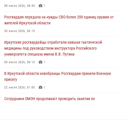
03 августа 2026, 03:32
08 июля 2026, 08:45
1
Росгвардейцы из Братска присоединились к донорской акции «От
Росгвардия передала на нужды СВО более 200 единиц оружия от
сердца к сердцу» (видео)
жителей Иркутской области
31 июля 2026, 04:37
1
30 июля 2026, 06:13
Сотрудники Росгвардии нашли и вернули родственникам
Иркутские росгвардейцы отработали навыки тактической
пропавшую пожилую женщину в Иркутске
медицины под руководством инструктора Российского
30 июля 2026, 07:37
университета спецназа имени В.В. Путина
09 июля 2026, 08:13
1
В Иркутской области новобранцы Росгвардии приняли Военную
присягу
22 июля 2026, 01:00
1
Сотрудники ОМОН продолжают проводить занятия по
антитеррористической защищенности для полицейских из Иркутска
14 июля 2026, 08:29
В Иркутске сотрудники Росгвардии оперативно разыскали