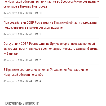
по Иркутской области принял участие во Всероссийском совещании-
семинаре в Нижнем Новгороде
07 августа 2026, 09:39
10
При содействии СОБР Росгвардии в Иркутской области задержаны
подозреваемые в коммерческом подкупе
07 августа 2026, 07:40
1
Сотрудники СОБР Росгвардии из Иркутске организовали полевой
выход для воспитанников военно-патриотического центра «Вымпел
— Байкал»
06 августа 2026, 08:41
2
В Иркутске состоялся чемпионат Управления Росгвардии по
Иркутской области по самбо
05 августа 2026, 07:44
4
Военнослужащий Росгвардии из Иркутска поучаствовал в окружном
этапе всероссийского конкурса наставников «Быть, а не казаться»
04 августа 2026, 07:14
3
ПОПУЛЯРНЫЕ НОВОСТИ