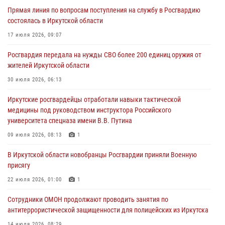
Прямая линия по вопросам поступления на службу в Росгвардию
Росгвардейцы потушили загоревшийся автомобиль в Иркутске
состоялась в Иркутской области
03 августа 2026, 04:55
17 июля 2026, 09:07
Росгвардия обеспечила безопасность мероприятий, посвященных
Росгвардия передала на нужды СВО более 200 единиц оружия от
Дню Воздушно-десантных войск в Иркутской области
жителей Иркутской области
03 августа 2026, 03:32
30 июля 2026, 06:13
Росгвардейцы из Братска присоединились к донорской акции «От
Иркутские росгвардейцы отработали навыки тактической
сердца к сердцу» (видео)
медицины под руководством инструктора Российского
31 июля 2026, 04:37
1
университета спецназа имени В.В. Путина
Сотрудники Росгвардии нашли и вернули родственникам
09 июля 2026, 08:13
1
пропавшую пожилую женщину в Иркутске
В Иркутской области новобранцы Росгвардии приняли Военную
30 июля 2026, 07:37
присягу
22 июля 2026, 01:00
1
Сотрудники ОМОН продолжают проводить занятия по
антитеррористической защищенности для полицейских из Иркутска
14 июля 2026, 08:29