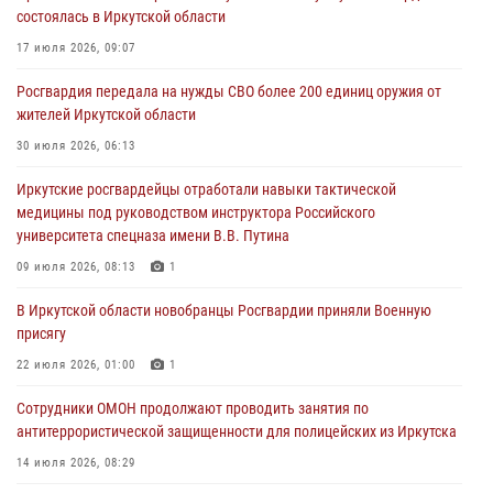
состоялась в Иркутской области
03 августа 2026, 04:55
17 июля 2026, 09:07
Росгвардия обеспечила безопасность мероприятий, посвященных
Росгвардия передала на нужды СВО более 200 единиц оружия от
Дню Воздушно-десантных войск в Иркутской области
жителей Иркутской области
03 августа 2026, 03:32
30 июля 2026, 06:13
Росгвардейцы из Братска присоединились к донорской акции «От
Иркутские росгвардейцы отработали навыки тактической
сердца к сердцу» (видео)
медицины под руководством инструктора Российского
31 июля 2026, 04:37
1
университета спецназа имени В.В. Путина
Сотрудники Росгвардии нашли и вернули родственникам
09 июля 2026, 08:13
1
пропавшую пожилую женщину в Иркутске
В Иркутской области новобранцы Росгвардии приняли Военную
30 июля 2026, 07:37
присягу
22 июля 2026, 01:00
1
Сотрудники ОМОН продолжают проводить занятия по
антитеррористической защищенности для полицейских из Иркутска
14 июля 2026, 08:29