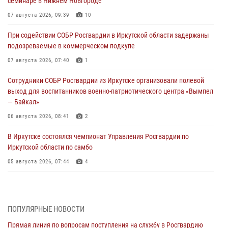
семинаре в Нижнем Новгороде
07 августа 2026, 09:39
10
При содействии СОБР Росгвардии в Иркутской области задержаны
подозреваемые в коммерческом подкупе
07 августа 2026, 07:40
1
Сотрудники СОБР Росгвардии из Иркутске организовали полевой
выход для воспитанников военно-патриотического центра «Вымпел
— Байкал»
06 августа 2026, 08:41
2
В Иркутске состоялся чемпионат Управления Росгвардии по
Иркутской области по самбо
05 августа 2026, 07:44
4
Военнослужащий Росгвардии из Иркутска поучаствовал в окружном
этапе всероссийского конкурса наставников «Быть, а не казаться»
04 августа 2026, 07:14
3
ПОПУЛЯРНЫЕ НОВОСТИ
Прямая линия по вопросам поступления на службу в Росгвардию
Росгвардейцы потушили загоревшийся автомобиль в Иркутске