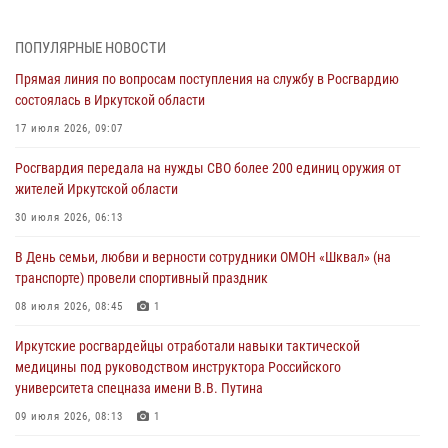
этапе всероссийского конкурса наставников «Быть, а не казаться»
04 августа 2026, 07:14
3
ПОПУЛЯРНЫЕ НОВОСТИ
Прямая линия по вопросам поступления на службу в Росгвардию
Росгвардейцы потушили загоревшийся автомобиль в Иркутске
состоялась в Иркутской области
03 августа 2026, 04:55
17 июля 2026, 09:07
Росгвардия обеспечила безопасность мероприятий, посвященных
Росгвардия передала на нужды СВО более 200 единиц оружия от
Дню Воздушно-десантных войск в Иркутской области
жителей Иркутской области
03 августа 2026, 03:32
30 июля 2026, 06:13
Росгвардейцы из Братска присоединились к донорской акции «От
В День семьи, любви и верности сотрудники ОМОН «Шквал» (на
сердца к сердцу» (видео)
транспорте) провели спортивный праздник
31 июля 2026, 04:37
1
08 июля 2026, 08:45
1
Сотрудники Росгвардии нашли и вернули родственникам
Иркутские росгвардейцы отработали навыки тактической
пропавшую пожилую женщину в Иркутске
медицины под руководством инструктора Российского
30 июля 2026, 07:37
университета спецназа имени В.В. Путина
09 июля 2026, 08:13
1