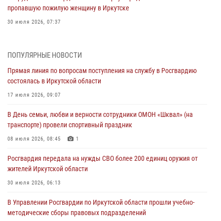
пропавшую пожилую женщину в Иркутске
30 июля 2026, 07:37
Росгвардия передала на нужды СВО более 200 единиц оружия от
жителей Иркутской области
ПОПУЛЯРНЫЕ НОВОСТИ
30 июля 2026, 06:13
Прямая линия по вопросам поступления на службу в Росгвардию
состоялась в Иркутской области
При силовой поддержке СОБР Росгвардии в Иркутской области
провели рейды по соблюдению миграционного законодательства
17 июля 2026, 09:07
30 июля 2026, 04:19
В День семьи, любви и верности сотрудники ОМОН «Шквал» (на
транспорте) провели спортивный праздник
В честь 10-летия Росгвардии сотрудники вневедомственной охраны
из Ангарска познакомили отдыхающих детского лагеря со службой
08 июля 2026, 08:45
1
в ведомстве
Росгвардия передала на нужды СВО более 200 единиц оружия от
29 июля 2026, 03:44
2
жителей Иркутской области
Росгвардейцы из Иркутска приняли участие в праздновании Дня
30 июля 2026, 06:13
Крещения Руси
В Управлении Росгвардии по Иркутской области прошли учебно-
28 июля 2026, 07:15
4
методические сборы правовых подразделений