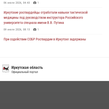
06 июля 2026, 04:43
1
Иркутские росгвардейцы отработали навыки тактической
медицины под руководством инструктора Российского
университета спецназа имени В.В. Путина
09 июля 2026, 08:13
1
При содействии СОБР Росгвардии в Иркутске задержаны
подозреваемые в совершении тяжких и особо тяжких преступлений
07 июля 2026, 08:35
В Иркутской области новобранцы Росгвардии приняли Военную
присягу
Иркутская область
Официальный портал
22 июля 2026, 01:00
1
Сотрудники ОМОН продолжают проводить занятия по
антитеррористической защищенности для полицейских из Иркутска
14 июля 2026, 08:29
При содействии Росгвардии в Иркутске пресечена деятельность