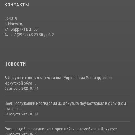
преступной группы, организовавшей бизнес по оказанию интим-
КОНТАКТЫ
услуг
24 июля 2026, 07:40
1
664019
г. Иркутск,
В Иркутске сотрудники Росгвардии оперативно разыскали
ул. Баррикад д. 56
пенсионерку, страдающую потерей памяти
+ 7 (3952) 43-29-30 доб.2
16 июля 2026, 06:50
НОВОСТИ
В Иркутске состоялся чемпионат Управления Росгвардии по
Иркутской обла...
05 августа 2026, 07:44
Военнослужащий Росгвардии из Иркутска поучаствовал в окружном
этапе вс...
04 августа 2026, 07:14
Росгвардейцы потушили загоревшийся автомобиль в Иркутске
03 августа 2026, 04:55