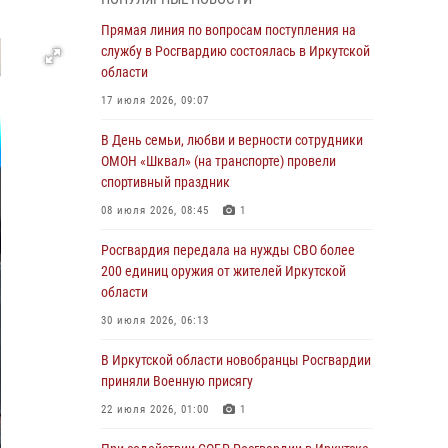
Росгвардейцы из Братска присоединились к
Прямая линия по вопросам поступления на
донорской акции «От сердца к сердцу»
службу в Росгвардию состоялась в Иркутской
(видео)
области
31 июля 2026, 04:37
1
17 июля 2026, 09:07
Сотрудники Росгвардии нашли и вернули
В День семьи, любви и верности сотрудники
родственникам пропавшую пожилую
ОМОН «Шквал» (на транспорте) провели
женщину в Иркутске
спортивный праздник
30 июля 2026, 07:37
08 июля 2026, 08:45
1
Росгвардия передала на нужды СВО более
Росгвардия передала на нужды СВО более
200 единиц оружия от жителей Иркутской
200 единиц оружия от жителей Иркутской
области
области
30 июля 2026, 06:13
30 июля 2026, 06:13
При силовой поддержке СОБР Росгвардии в
В Иркутской области новобранцы Росгвардии
Иркутской области провели рейды по
приняли Военную присягу
соблюдению миграционного
22 июля 2026, 01:00
1
законодательства