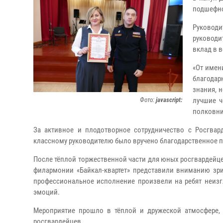
подшефно
Руковод
руководи
вклад в 
«От имен
благодар
знания, 
Фото:
javascript:
лучшие ч
полковни
За активное и плодотворное сотрудничество с Росгвар
классному руководителю было вручено благодарственное 
После тёплой торжественной части для юных росгвардейце
филармонии «Байкал-квартет» представили вниманию зри
профессиональное исполнение произвели на ребят неиз
эмоций.
Мероприятие прошло в тёплой и дружеской атмосфере,
росгвардейцев.