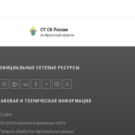
В Иркутске сотрудники Росгвардии
оперативно разыскали пенсионерку,
страдающую потерей памяти
СУ СК России
16 июля 2026, 06:50
по Иркутской области
В Иркутской области состоится прямая линия
по вопросам поступления на службу в
Росгвардию
16 июля 2026, 09:19
ОФИЦИАЛЬНЫЕ СЕТЕВЫЕ РЕСУРСЫ
РАВОВАЯ И ТЕХНИЧЕСКАЯ ИНФОРМАЦИЯ
О сайте
Об использовании информации сайта
Правила обработки персональных данных