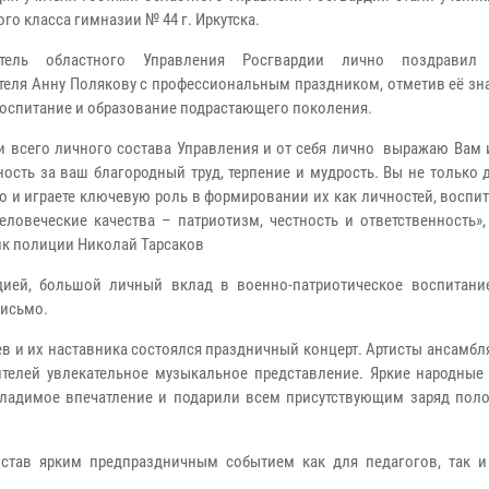
го класса гимназии № 44 г. Иркутска.
итель областного Управления Росгвардии лично поздравил 
теля Анну Полякову с профессиональным праздником, отметив её зн
воспитание и образование подрастающего поколения.
и всего личного состава Управления и от себя лично выражаю Вам
ность за ваш благородный труд, терпение и мудрость. Вы не только 
но и играете ключевую роль в формировании их как личностей, воспи
еловеческие качества – патриотизм, честность и ответственность»
к полиции Николай Тарсаков
дией, большой личный вклад в военно-патриотическое воспитани
письмо.
в и их наставника состоялся праздничный концерт. Артисты ансамбл
телей увлекательное музыкальное представление. Яркие народные
гладимое впечатление и подарили всем присутствующим заряд пол
 став ярким предпраздничным событием как для педагогов, так 