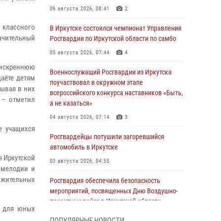
06 августа 2026, 08:41
2
классного
В Иркутске состоялся чемпионат Управления
ачительный
Росгвардии по Иркутской области по самбо
05 августа 2026, 07:44
4
 искреннюю
Военнослужащий Росгвардии из Иркутска
даёте детям
поучаствовал в окружном этапе
тывая в них
всероссийского конкурса наставников «Быть,
, – отметил
а не казаться»
04 августа 2026, 07:14
3
е учащихся
Росгвардейцы потушили загоревшийся
автомобиль в Иркутске
я Иркутской
03 августа 2026, 04:55
 мелодии и
ожительных
Росгвардия обеспечила безопасность
мероприятий, посвященных Дню Воздушно-
десантных войск в Иркутской области
и для юных
03 августа 2026, 03:32
ПОПУЛЯРНЫЕ НОВОСТИ