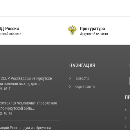
ВД России
Прокуратура
тской области
Иркутской области
И
НАВИГАЦИЯ
 СОБР Росгвардии из Иркутске
Новости
и полевой выход для ...
Карта сайта
26, 08:41
П
 состоялся чемпионат Управления
по Иркутской обла...
26, 07:44
ащий Росгвардии из Иркутска