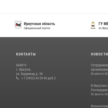
Иркутская область
ГУ М
Официальный портал
по Ирку
КОНТАКТЫ
НОВОСТ
664019
Сотрудники
г. Иркутск,
организовал
ул. Баррикад д. 56
06 августа 20
+ 7 (3952) 43-29-30 доб.2
В Иркутске
Росгвардии 
05 августа 20
Военнослуж