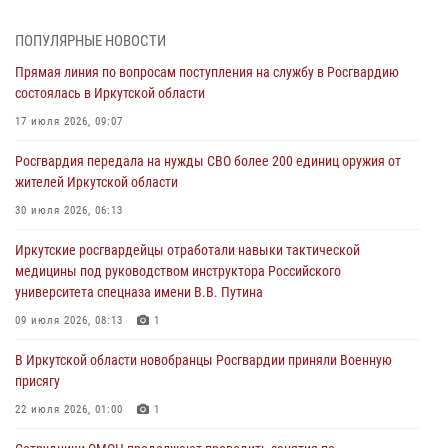
этапе всероссийского конкурса наставников «Быть, а не казаться»
04 августа 2026, 07:14
3
ПОПУЛЯРНЫЕ НОВОСТИ
Прямая линия по вопросам поступления на службу в Росгвардию
Росгвардейцы потушили загоревшийся автомобиль в Иркутске
состоялась в Иркутской области
03 августа 2026, 04:55
17 июля 2026, 09:07
Росгвардия обеспечила безопасность мероприятий, посвященных
Росгвардия передала на нужды СВО более 200 единиц оружия от
Дню Воздушно-десантных войск в Иркутской области
жителей Иркутской области
03 августа 2026, 03:32
30 июля 2026, 06:13
Росгвардейцы из Братска присоединились к донорской акции «От
Иркутские росгвардейцы отработали навыки тактической
сердца к сердцу» (видео)
медицины под руководством инструктора Российского
31 июля 2026, 04:37
1
университета спецназа имени В.В. Путина
Сотрудники Росгвардии нашли и вернули родственникам
09 июля 2026, 08:13
1
пропавшую пожилую женщину в Иркутске
В Иркутской области новобранцы Росгвардии приняли Военную
30 июля 2026, 07:37
присягу
22 июля 2026, 01:00
1