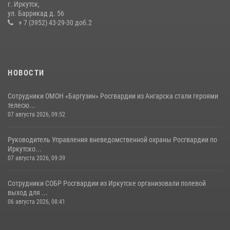
г. Иркутск,
Сотрудники СОБР «Байкал» Росгвардии отработали ликвидацию
ул. Баррикад д. 56
условных диверсионных групп в различных условиях местности
+ 7 (3952) 43-29-30 доб.2
20 июля 2026, 06:29
1
НОВОСТИ
Сотрудники ОМОН «Баргузин» Росгвардии из Ангарска стали героями
телесю...
07 августа 2026, 09:52
Руководитель Управления вневедомственной охраны Росгвардии по
Иркутско...
07 августа 2026, 09:39
Сотрудники СОБР Росгвардии из Иркутске организовали полевой
выход для ...
06 августа 2026, 08:41