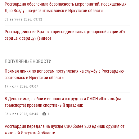
Росгвардия обеспечила безопасность мероприятий, посвященных
Дню Воздушно-десантных войск в Иркутской области
03 августа 2026, 03:32
Росгвардейцы из Братска присоединились к донорской акции «От
сердца к сердцу» (видео)
31 июля 2026, 04:37
1
Сотрудники Росгвардии нашли и вернули родственникам
ПОПУЛЯРНЫЕ НОВОСТИ
пропавшую пожилую женщину в Иркутске
Прямая линия по вопросам поступления на службу в Росгвардию
30 июля 2026, 07:37
состоялась в Иркутской области
Росгвардия передала на нужды СВО более 200 единиц оружия от
17 июля 2026, 09:07
жителей Иркутской области
В День семьи, любви и верности сотрудники ОМОН «Шквал» (на
30 июля 2026, 06:13
транспорте) провели спортивный праздник
При силовой поддержке СОБР Росгвардии в Иркутской области
08 июля 2026, 08:45
1
провели рейды по соблюдению миграционного законодательства
Росгвардия передала на нужды СВО более 200 единиц оружия от
30 июля 2026, 04:19
жителей Иркутской области