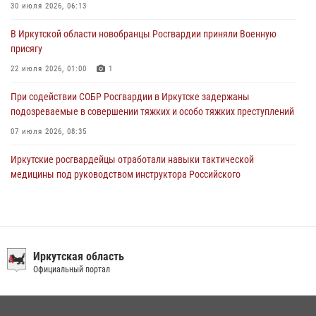
В честь 10-летия Росгвардии сотрудники вневедомственной охраны
30 июля 2026, 06:13
из Ангарска познакомили отдыхающих детского лагеря со службой
В Иркутской области новобранцы Росгвардии приняли Военную
в ведомстве
присягу
29 июля 2026, 03:44
2
22 июля 2026, 01:00
1
При содействии СОБР Росгвардии в Иркутске задержаны
подозреваемые в совершении тяжких и особо тяжких преступлений
07 июля 2026, 08:35
Иркутские росгвардейцы отработали навыки тактической
медицины под руководством инструктора Российского
университета спецназа имени В.В. Путина
09 июля 2026, 08:13
1
Сотрудники ОМОН продолжают проводить занятия по
антитеррористической защищенности для полицейских из Иркутска
Иркутская область
Официальный портал
14 июля 2026, 08:29
При содействии Росгвардии в Иркутске пресечена деятельность
преступной группы, организовавшей бизнес по оказанию интим-