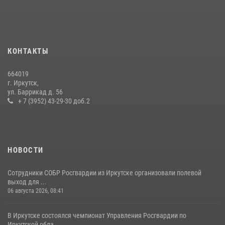
услуг
24 июля 2026, 07:40
1
В Иркутске сотрудники Росгвардии оперативно разыскали
КОНТАКТЫ
пенсионерку, страдающую потерей памяти
16 июля 2026, 06:50
664019
г. Иркутск,
В Иркутской области состоится прямая линия по вопросам
ул. Баррикад д. 56
поступления на службу в Росгвардию
+ 7 (3952) 43-29-30 доб.2
16 июля 2026, 09:19
НОВОСТИ
Сотрудники СОБР Росгвардии из Иркутске организовали полевой
выход для ...
06 августа 2026, 08:41
В Иркутске состоялся чемпионат Управления Росгвардии по
Иркутской обла...