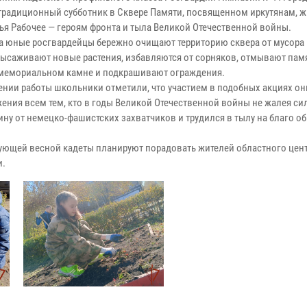
традиционный субботник в Сквере Памяти, посвященном иркутянам, 
ья Рабочее — героям фронта и тыла Великой Отечественной войны.
да юные росгвардейцы бережно очищают территорию сквера от мусора
высаживают новые растения, избавляются от сорняков, отмывают пам
 мемориальном камне и подкрашивают ограждения.
ении работы школьники отметили, что участием в подобных акциях он
жения всем тем, кто в годы Великой Отечественной войны не жалея с
ину от немецко-фашистских захватчиков и трудился в тылу на благо о
ующей весной кадеты планируют порадовать жителей областного цент
и.