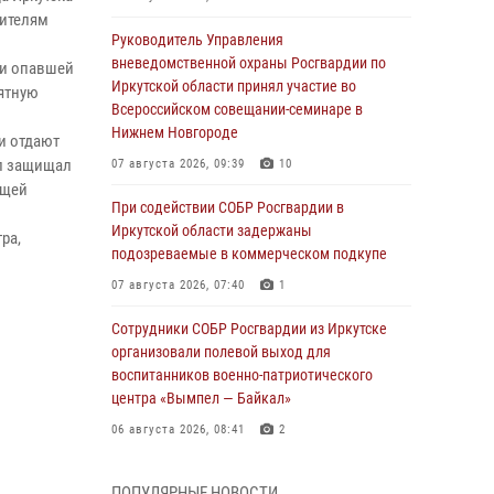
жителям
Руководитель Управления
вневедомственной охраны Росгвардии по
 и опавшей
Иркутской области принял участие во
ятную
Всероссийском совещании-семинаре в
Нижнем Новгороде
и отдают
ил защищал
07 августа 2026, 09:39
10
бщей
При содействии СОБР Росгвардии в
Иркутской области задержаны
ра,
подозреваемые в коммерческом подкупе
07 августа 2026, 07:40
1
Сотрудники СОБР Росгвардии из Иркутске
организовали полевой выход для
воспитанников военно-патриотического
центра «Вымпел — Байкал»
06 августа 2026, 08:41
2
В Иркутске состоялся чемпионат Управления
ПОПУЛЯРНЫЕ НОВОСТИ