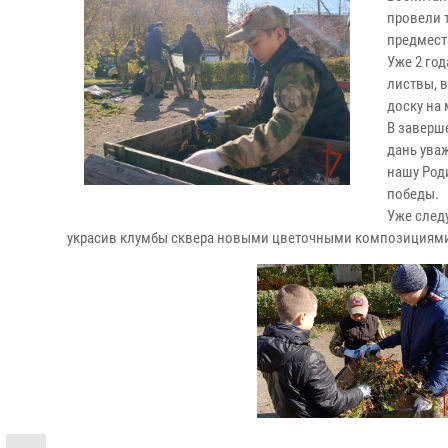
провели 
предмест
Уже 2 го
листвы, 
доску на
В заверш
дань ува
нашу Род
победы.
Уже след
украсив клумбы сквера новыми цветочными композициям