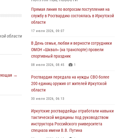
Росгвардии по Иркутской области по самбо
Прямая линия по вопросам поступления на
05 августа 2026, 07:44
4
службу в Росгвардию состоялась в Иркутской
Военнослужащий Росгвардии из Иркутска
области
поучаствовал в окружном этапе
17 июля 2026, 09:07
всероссийского конкурса наставников «Быть,
кой области
а не казаться»
В День семьи, любви и верности сотрудники
ОМОН «Шквал» (на транспорте) провели
04 августа 2026, 07:14
3
спортивный праздник
Росгвардейцы потушили загоревшийся
08 июля 2026, 08:45
1
автомобиль в Иркутске
ующая →
Росгвардия передала на нужды СВО более
03 августа 2026, 04:55
200 единиц оружия от жителей Иркутской
Росгвардия обеспечила безопасность
области
мероприятий, посвященных Дню Воздушно-
30 июля 2026, 06:13
десантных войск в Иркутской области
Иркутские росгвардейцы отработали навыки
03 августа 2026, 03:32
тактической медицины под руководством
Росгвардейцы из Братска присоединились к
инструктора Российского университета
донорской акции «От сердца к сердцу»
спецназа имени В.В. Путина
(видео)