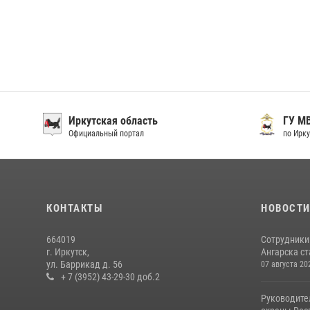
Иркутская область
ГУ М
Официальный портал
по Ирку
КОНТАКТЫ
НОВОСТ
664019
Сотрудники
г. Иркутск,
Ангарска ст
ул. Баррикад д. 56
07 августа 20
+ 7 (3952) 43-29-30 доб.2
Руководите