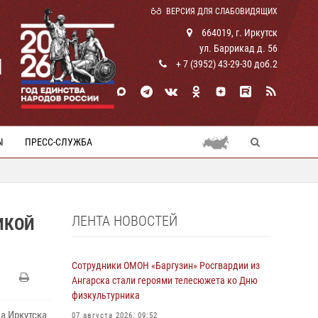
ВЕРСИЯ ДЛЯ СЛАБОВИДЯЩИХ
664019, г. Иркутск
ул. Баррикад д. 56
И
+ 7 (3952) 43-29-30 доб.2
Ы
ПРЕСС-СЛУЖБА
ЛЕНТА НОВОСТЕЙ
ИКОЙ
Сотрудники ОМОН «Баргузин» Росгвардии из
Ангарска стали героями телесюжета ко Дню
физкультурника
а Иркутска
07 августа 2026, 09:52