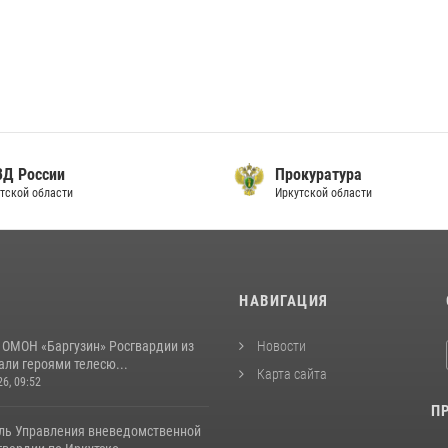
ВД России
Прокуратура
тской области
Иркутской области
И
НАВИГАЦИЯ
 ОМОН «Баргузин» Росгвардии из
Новости
али героями телесю...
Карта сайта
26, 09:52
П
ль Управления вневедомственной