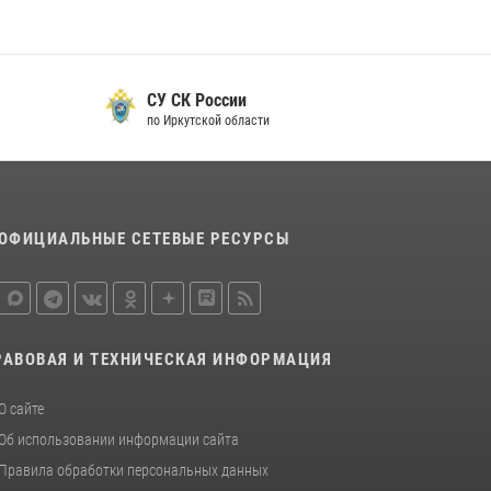
В Иркутской области состоится прямая линия
по вопросам поступления на службу в
Росгвардию
СУ СК России
16 июля 2026, 09:19
по Иркутской области
Сотрудники СОБР «Байкал» Росгвардии
отработали ликвидацию условных
диверсионных групп в различных условиях
местности
ОФИЦИАЛЬНЫЕ СЕТЕВЫЕ РЕСУРСЫ
20 июля 2026, 06:29
1
РАВОВАЯ И ТЕХНИЧЕСКАЯ ИНФОРМАЦИЯ
О сайте
Об использовании информации сайта
Правила обработки персональных данных