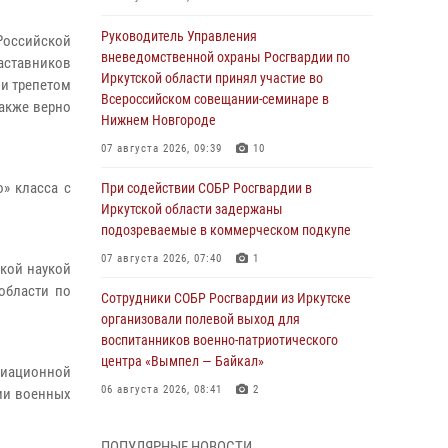
Руководитель Управления
Российской
вневедомственной охраны Росгвардии по
наставников
Иркутской области принял участие во
 и трепетом
Всероссийском совещании-семинаре в
также верно
Нижнем Новгороде
07 августа 2026, 09:39
10
о» класса с
При содействии СОБР Росгвардии в
Иркутской области задержаны
подозреваемые в коммерческом подкупе
07 августа 2026, 07:40
1
икой наукой
области по
Сотрудники СОБР Росгвардии из Иркутске
организовали полевой выход для
воспитанников военно-патриотического
центра «Вымпел — Байкал»
виационной
06 августа 2026, 08:41
2
нии военных
В Иркутске состоялся чемпионат Управления
ПОПУЛЯРНЫЕ НОВОСТИ