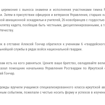
 церемония с выноса знамени и исполнения участниками гимна 
и. Затем в присутствии офицеров и ветеранов Управления, старших 
ской авиационной эскадрильи и учителей, 26 новобранцев с гордостью
 клятву кадета, пообещав быть честными, дисциплинированными, а 
течеству.
к в отставке Алексей Гончар обратился к ученикам 6 «гвардейског
ьнейшей службы в рядах войск национальной гвардии.
вам есть на кого равняться. Цените ваше братство, овладевайте вел
 сказал помощник начальника Управления Росгвардии по Иркутской 
ей Гончар.
одежды вручили учащимся специализированного класса иркутской а
ьным событием, пожелали с честью носить форму и успехов в изуче