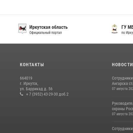
Иркутская область
ГУ М
Официальный портал
по Ирку
КОНТАКТЫ
НОВОСТ
664019
Сотрудники
г. Иркутск,
Ангарска ст
ул. Баррикад д. 56
07 августа 20
+ 7 (3952) 43-29-30 доб.2
Руководите
охраны Росг
07 августа 20
Сотрудники