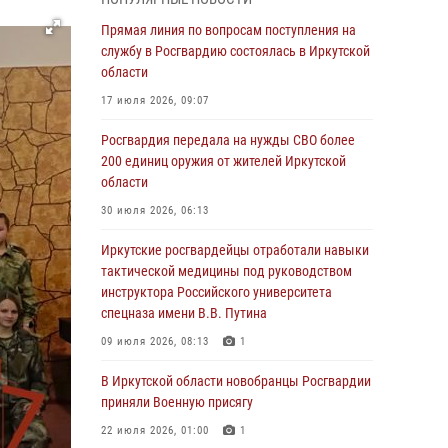
Росгвардии по Иркутской области по самбо
Прямая линия по вопросам поступления на
05 августа 2026, 07:44
4
службу в Росгвардию состоялась в Иркутской
Военнослужащий Росгвардии из Иркутска
области
поучаствовал в окружном этапе
17 июля 2026, 09:07
всероссийского конкурса наставников «Быть,
а не казаться»
Росгвардия передала на нужды СВО более
200 единиц оружия от жителей Иркутской
04 августа 2026, 07:14
3
области
Росгвардейцы потушили загоревшийся
30 июля 2026, 06:13
автомобиль в Иркутске
Иркутские росгвардейцы отработали навыки
03 августа 2026, 04:55
тактической медицины под руководством
Росгвардия обеспечила безопасность
инструктора Российского университета
мероприятий, посвященных Дню Воздушно-
спецназа имени В.В. Путина
десантных войск в Иркутской области
09 июля 2026, 08:13
1
03 августа 2026, 03:32
В Иркутской области новобранцы Росгвардии
Росгвардейцы из Братска присоединились к
приняли Военную присягу
донорской акции «От сердца к сердцу»
22 июля 2026, 01:00
1
(видео)