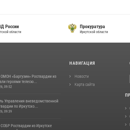
ВД России
Прокуратура
тской области
Иркутской области
И
НАВИГАЦИЯ
 ОМОН «Баргузин» Росгвардии из
Новости
али героями телесю...
Карта сайта
26, 09:52
П
ль Управления вневедомственной
вардии по Иркутско...
26, 09:39
 СОБР Росгвардии из Иркутске