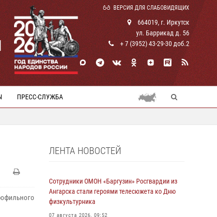
ВЕРСИЯ ДЛЯ СЛАБОВИДЯЩИХ
664019, г. Иркутск
ул. Баррикад д. 56
И
+ 7 (3952) 43-29-30 доб.2
Ы
ПРЕСС-СЛУЖБА
ЛЕНТА НОВОСТЕЙ
Сотрудники ОМОН «Баргузин» Росгвардии из
Ангарска стали героями телесюжета ко Дню
рофильного
физкультурника
07 августа 2026, 09:52