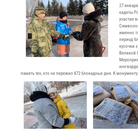
27 январ
кадеты Р
участие 
Символом
именно т
период б
кусочки 
Великой 
Мероприя
юнгварде
память тех, кто не пережил 872 блокадных дня. К монумент