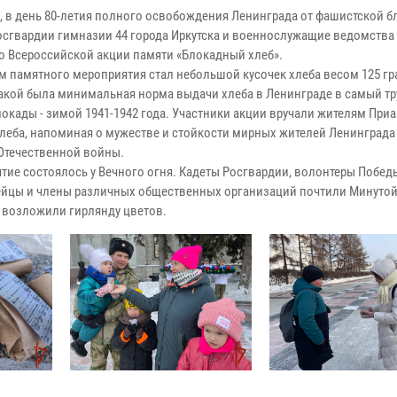
я, в день 80-летия полного освобождения Ленинграда от фашистской 
осгвардии гимназии 44 города Иркутска и военнослужащие ведомства
во Всероссийской акции памяти «Блокадный хлеб».
 памятного мероприятия стал небольшой кусочек хлеба весом 125 гр
акой была минимальная норма выдачи хлеба в Ленинграде в самый т
локады - зимой 1941-1942 года. Участники акции вручали жителям При
хлеба, напоминая о мужестве и стойкости мирных жителей Ленинграда
Отечественной войны.
тие состоялось у Вечного огня. Кадеты Росгвардии, волонтеры Побед
йцы и члены различных общественных организаций почтили Минуто
у возложили гирлянду цветов.