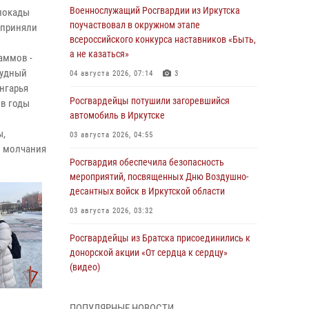
Военнослужащий Росгвардии из Иркутска
блокады
поучаствовал в окружном этапе
 приняли
всероссийского конкурса наставников «Быть,
а не казаться»
аммов -
рудный
04 августа 2026, 07:14
3
ангарья
Росгвардейцы потушили загоревшийся
 в годы
автомобиль в Иркутске
ы,
03 августа 2026, 04:55
й молчания
Росгвардия обеспечила безопасность
мероприятий, посвященных Дню Воздушно-
десантных войск в Иркутской области
03 августа 2026, 03:32
Росгвардейцы из Братска присоединились к
донорской акции «От сердца к сердцу»
(видео)
31 июля 2026, 04:37
1
ПОПУЛЯРНЫЕ НОВОСТИ