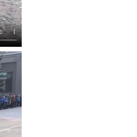
При содействии Росгвардии в Иркутске
пресечена деятельность преступной группы,
организовавшей бизнес по оказанию интим-
услуг
24 июля 2026, 07:40
1
В Иркутске сотрудники Росгвардии
оперативно разыскали пенсионерку,
страдающую потерей памяти
16 июля 2026, 06:50