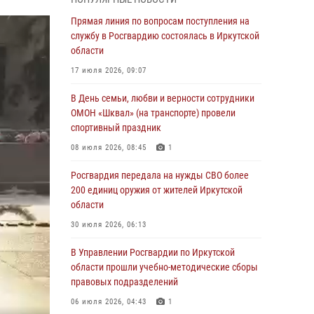
Сотрудники Росгвардии нашли и вернули
родственникам пропавшую пожилую
Прямая линия по вопросам поступления на
женщину в Иркутске
службу в Росгвардию состоялась в Иркутской
области
30 июля 2026, 07:37
17 июля 2026, 09:07
Росгвардия передала на нужды СВО более
200 единиц оружия от жителей Иркутской
В День семьи, любви и верности сотрудники
области
ОМОН «Шквал» (на транспорте) провели
спортивный праздник
30 июля 2026, 06:13
08 июля 2026, 08:45
1
При силовой поддержке СОБР Росгвардии в
Иркутской области провели рейды по
Росгвардия передала на нужды СВО более
соблюдению миграционного
200 единиц оружия от жителей Иркутской
законодательства
области
30 июля 2026, 04:19
30 июля 2026, 06:13
В честь 10-летия Росгвардии сотрудники
В Управлении Росгвардии по Иркутской
вневедомственной охраны из Ангарска
области прошли учебно-методические сборы
познакомили отдыхающих детского лагеря со
правовых подразделений
службой в ведомстве
06 июля 2026, 04:43
1