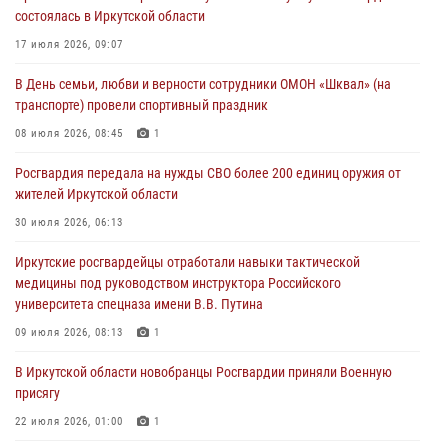
30 июля 2026, 07:37
состоялась в Иркутской области
Росгвардия передала на нужды СВО более 200 единиц оружия от
17 июля 2026, 09:07
жителей Иркутской области
В День семьи, любви и верности сотрудники ОМОН «Шквал» (на
30 июля 2026, 06:13
транспорте) провели спортивный праздник
При силовой поддержке СОБР Росгвардии в Иркутской области
08 июля 2026, 08:45
1
провели рейды по соблюдению миграционного законодательства
Росгвардия передала на нужды СВО более 200 единиц оружия от
30 июля 2026, 04:19
жителей Иркутской области
В честь 10-летия Росгвардии сотрудники вневедомственной охраны
30 июля 2026, 06:13
из Ангарска познакомили отдыхающих детского лагеря со службой
Иркутские росгвардейцы отработали навыки тактической
в ведомстве
медицины под руководством инструктора Российского
29 июля 2026, 03:44
2
университета спецназа имени В.В. Путина
09 июля 2026, 08:13
1
В Иркутской области новобранцы Росгвардии приняли Военную
присягу
22 июля 2026, 01:00
1