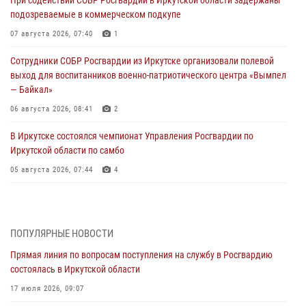
При содействии СОБР Росгвардии в Иркутской области задержаны
подозреваемые в коммерческом подкупе
07 августа 2026, 07:40
1
Сотрудники СОБР Росгвардии из Иркутске организовали полевой
выход для воспитанников военно-патриотического центра «Вымпел
— Байкал»
06 августа 2026, 08:41
2
В Иркутске состоялся чемпионат Управления Росгвардии по
Иркутской области по самбо
05 августа 2026, 07:44
4
Военнослужащий Росгвардии из Иркутска поучаствовал в окружном
этапе всероссийского конкурса наставников «Быть, а не казаться»
04 августа 2026, 07:14
3
ПОПУЛЯРНЫЕ НОВОСТИ
Прямая линия по вопросам поступления на службу в Росгвардию
Росгвардейцы потушили загоревшийся автомобиль в Иркутске
состоялась в Иркутской области
03 августа 2026, 04:55
17 июля 2026, 09:07
Росгвардия обеспечила безопасность мероприятий, посвященных