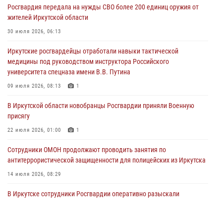
Росгвардия передала на нужды СВО более 200 единиц оружия от
Дню Воздушно-десантных войск в Иркутской области
жителей Иркутской области
03 августа 2026, 03:32
30 июля 2026, 06:13
Росгвардейцы из Братска присоединились к донорской акции «От
Иркутские росгвардейцы отработали навыки тактической
сердца к сердцу» (видео)
медицины под руководством инструктора Российского
31 июля 2026, 04:37
1
университета спецназа имени В.В. Путина
Сотрудники Росгвардии нашли и вернули родственникам
09 июля 2026, 08:13
1
пропавшую пожилую женщину в Иркутске
В Иркутской области новобранцы Росгвардии приняли Военную
30 июля 2026, 07:37
присягу
22 июля 2026, 01:00
1
Сотрудники ОМОН продолжают проводить занятия по
антитеррористической защищенности для полицейских из Иркутска
14 июля 2026, 08:29
В Иркутске сотрудники Росгвардии оперативно разыскали
пенсионерку, страдающую потерей памяти
16 июля 2026, 06:50