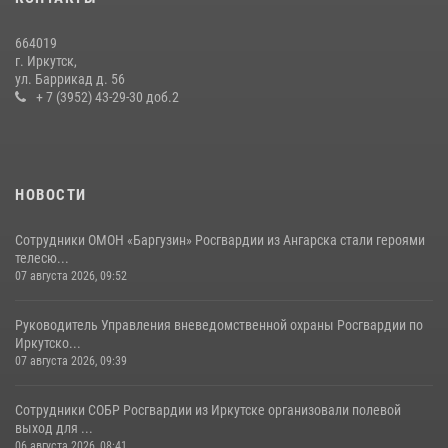
поступления на службу в Росгвардию
16 июля 2026, 09:19
664019
г. Иркутск,
В Иркутской области завершились учебно-методические сборы с
ул. Баррикад д. 56
инструкторами Сибирского ордена Жукова округа Росгвардии
+ 7 (3952) 43-29-30 доб.2
27 июля 2026, 03:38
2
НОВОСТИ
Сотрудники ОМОН «Баргузин» Росгвардии из Ангарска стали героями
телесю...
07 августа 2026, 09:52
Руководитель Управления вневедомственной охраны Росгвардии по
Иркутско...
07 августа 2026, 09:39
Сотрудники СОБР Росгвардии из Иркутске организовали полевой
выход для ...
06 августа 2026, 08:41