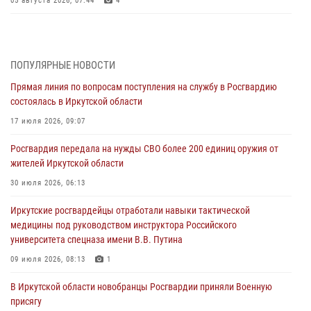
05 августа 2026, 07:44
4
Военнослужащий Росгвардии из Иркутска поучаствовал в окружном
этапе всероссийского конкурса наставников «Быть, а не казаться»
04 августа 2026, 07:14
3
ПОПУЛЯРНЫЕ НОВОСТИ
Прямая линия по вопросам поступления на службу в Росгвардию
Росгвардейцы потушили загоревшийся автомобиль в Иркутске
состоялась в Иркутской области
03 августа 2026, 04:55
17 июля 2026, 09:07
Росгвардия обеспечила безопасность мероприятий, посвященных
Росгвардия передала на нужды СВО более 200 единиц оружия от
Дню Воздушно-десантных войск в Иркутской области
жителей Иркутской области
03 августа 2026, 03:32
30 июля 2026, 06:13
Росгвардейцы из Братска присоединились к донорской акции «От
Иркутские росгвардейцы отработали навыки тактической
сердца к сердцу» (видео)
медицины под руководством инструктора Российского
31 июля 2026, 04:37
1
университета спецназа имени В.В. Путина
Сотрудники Росгвардии нашли и вернули родственникам
09 июля 2026, 08:13
1
пропавшую пожилую женщину в Иркутске
В Иркутской области новобранцы Росгвардии приняли Военную
30 июля 2026, 07:37
присягу