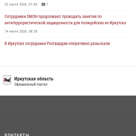
22 июля 2026, 01:00
1
Сотрудники ОМОН продолжают проводить занятия по
антитеррористической защищенности для полицейских из Иркутска
14 июля 2026, 08:29
В Иркутске сотрудники Росгвардии оперативно разыскали
пенсионерку, страдающую потерей памяти
16 июля 2026, 06:50
В Иркутске сотрудники вневедомственной охраны Росгвардии
приняли участие в благотворительной акции
Иркутская область
Официальный портал
13 июля 2026, 07:04
4
При содействии Росгвардии в Иркутске пресечена деятельность
преступной группы, организовавшей бизнес по оказанию интим-
услуг
24 июля 2026, 07:40
1
В Иркутской области состоится прямая линия по вопросам
КОНТАКТЫ