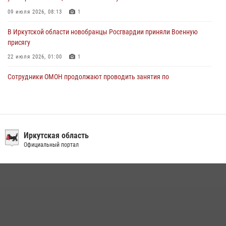
09 июля 2026, 08:13
1
В Иркутской области новобранцы Росгвардии приняли Военную
присягу
22 июля 2026, 01:00
1
Сотрудники ОМОН продолжают проводить занятия по
антитеррористической защищенности для полицейских из Иркутска
14 июля 2026, 08:29
В Иркутске сотрудники Росгвардии оперативно разыскали
пенсионерку, страдающую потерей памяти
Иркутская область
Официальный портал
16 июля 2026, 06:50
При содействии Росгвардии в Иркутске пресечена деятельность
преступной группы, организовавшей бизнес по оказанию интим-
услуг
24 июля 2026, 07:40
1
В Иркутске сотрудники вневедомственной охраны Росгвардии