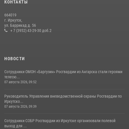
КОНТАКТЫ
приняли участие в благотворительной акции
13 июля 2026, 07:04
4
664019
г. Иркутск,
В Иркутской области состоится прямая линия по вопросам
ул. Баррикад д. 56
поступления на службу в Росгвардию
+ 7 (3952) 43-29-30 доб.2
16 июля 2026, 09:19
НОВОСТИ
Сотрудники ОМОН «Баргузин» Росгвардии из Ангарска стали героями
телесю...
07 августа 2026, 09:52
Руководитель Управления вневедомственной охраны Росгвардии по
Иркутско...
07 августа 2026, 09:39
Сотрудники СОБР Росгвардии из Иркутске организовали полевой
выход для ...