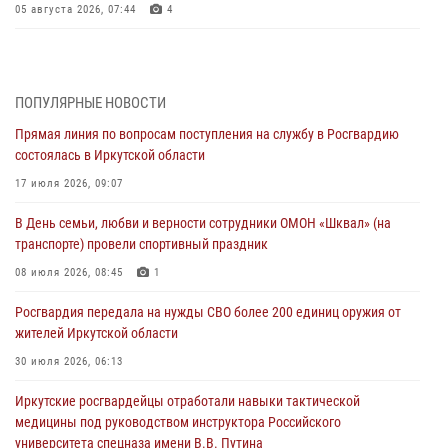
05 августа 2026, 07:44
4
Военнослужащий Росгвардии из Иркутска поучаствовал в окружном
этапе всероссийского конкурса наставников «Быть, а не казаться»
04 августа 2026, 07:14
3
ПОПУЛЯРНЫЕ НОВОСТИ
Прямая линия по вопросам поступления на службу в Росгвардию
Росгвардейцы потушили загоревшийся автомобиль в Иркутске
состоялась в Иркутской области
03 августа 2026, 04:55
17 июля 2026, 09:07
Росгвардия обеспечила безопасность мероприятий, посвященных
В День семьи, любви и верности сотрудники ОМОН «Шквал» (на
Дню Воздушно-десантных войск в Иркутской области
транспорте) провели спортивный праздник
03 августа 2026, 03:32
08 июля 2026, 08:45
1
Росгвардейцы из Братска присоединились к донорской акции «От
Росгвардия передала на нужды СВО более 200 единиц оружия от
сердца к сердцу» (видео)
жителей Иркутской области
31 июля 2026, 04:37
1
30 июля 2026, 06:13
Сотрудники Росгвардии нашли и вернули родственникам
Иркутские росгвардейцы отработали навыки тактической
пропавшую пожилую женщину в Иркутске
медицины под руководством инструктора Российского
30 июля 2026, 07:37
университета спецназа имени В.В. Путина