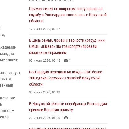
Росгвардейцы из Братска присоединились к
Прямая линия по вопросам поступления на
донорской акции «От сердца к сердцу»
службу в Росгвардию состоялась в Иркутской
(видео)
области
и
31 июля 2026, 04:37
1
17 июля 2026, 09:07
ии,
Сотрудники Росгвардии нашли и вернули
В День семьи, любви и верности сотрудники
родственникам пропавшую пожилую
ОМОН «Шквал» (на транспорте) провели
 академии
женщину в Иркутске
спортивный праздник
омандно-
вые задачи
30 июля 2026, 07:37
08 июля 2026, 08:45
1
Росгвардия передала на нужды СВО более
Росгвардия передала на нужды СВО более
ршенствует
200 единиц оружия от жителей Иркутской
200 единиц оружия от жителей Иркутской
евых и
области
области
ованный
30 июля 2026, 06:13
30 июля 2026, 06:13
спечение
При силовой поддержке СОБР Росгвардии в
В Иркутской области новобранцы Росгвардии
сь
Иркутской области провели рейды по
приняли Военную присягу
авники –
соблюдению миграционного
жения
22 июля 2026, 01:00
1
законодательства