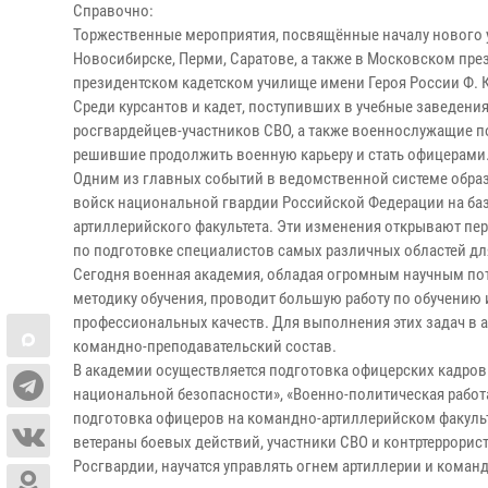
Справочно:
Торжественные мероприятия, посвящённые началу нового уч
Новосибирске, Перми, Саратове, а также в Московском пр
президентском кадетском училище имени Героя России Ф. 
Среди курсантов и кадет, поступивших в учебные заведения
росгвардейцев-участников СВО, а также военнослужащие по
решившие продолжить военную карьеру и стать офицерами
Одним из главных событий в ведомственной системе образ
войск национальной гвардии Российской Федерации на базе
артиллерийского факультета. Эти изменения открывают пе
по подготовке специалистов самых различных областей дл
Сегодня военная академия, обладая огромным научным по
методику обучения, проводит большую работу по обучению
профессиональных качеств. Для выполнения этих задач в
командно-преподавательский состав.
В академии осуществляется подготовка офицерских кадров
национальной безопасности», «Военно-политическая работа»
подготовка офицеров на командно-артиллерийском факульте
ветераны боевых действий, участники СВО и контртеррори
Росгвардии, научатся управлять огнем артиллерии и кома