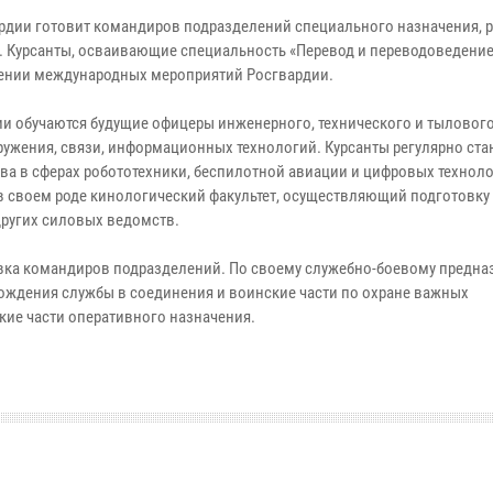
дии готовит командиров подразделений специального назначения, р
. Курсанты, осваивающие специальность «Перевод и переводоведение»
чении международных мероприятий Росгвардии.
и обучаются будущие офицеры инженерного, технического и тыловог
ружения, связи, информационных технологий. Курсанты регулярно ста
а в сферах робототехники, беспилотной авиации и цифровых техноло
й в своем роде кинологический факультет, осуществляющий подготовк
других силовых ведомств.
овка командиров подразделений. По своему служебно-боевому предн
ждения службы в соединения и воинские части по охране важных
кие части оперативного назначения.