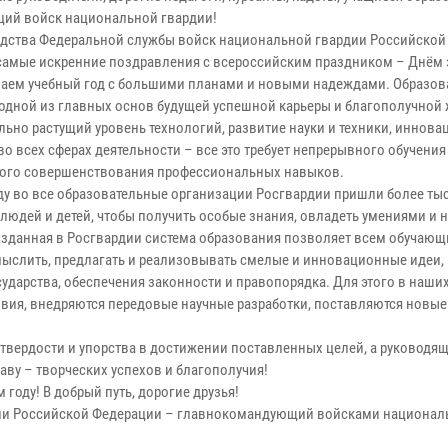
ций войск национальной гвардии!
одства Федеральной службы войск национальной гвардии Российской
самые искренние поздравления с всероссийским праздником – Днём 
аем учебный год с большими планами и новыми надеждами. Образов
 одной из главных основ будущей успешной карьеры и благополучной
льно растущий уровень технологий, развитие науки и техники, иннов
о всех сферах деятельности – все это требует непрерывного обучения
ого совершенствования профессиональных навыков.
оду во все образовательные организации Росгвардии пришли более ты
людей и детей, чтобы получить особые знания, овладеть умениями и 
озданная в Росгвардии система образования позволяет всем обучающ
ыслить, предлагать и реализовывать смелые и инновационные идеи,
дарства, обеспечения законности и правопорядка. Для этого в наши
вия, внедряются передовые научные разработки, поставляются новые
 твердости и упорства в достижении поставленных целей, а руководящ
ву – творческих успехов и благополучия!
году! В добрый путь, дорогие друзья!
ии Российской Федерации – главнокомандующий войсками национал