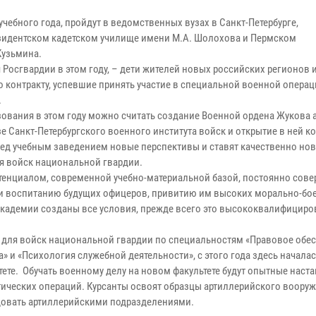
ебного года, пройдут в ведомственных вузах в Санкт-Петербурге,
езидентском кадетском училище имени М.А. Шолохова и Пермском
Кузьмина.
 Росгвардии в этом году, – дети жителей новых российских регионов 
 контракту, успевшие принять участие в специальной военной операц
.
ования в этом году можно считать создание Военной ордена Жукова
 Санкт-Петербургского военного института войск и открытие в ней к
ред учебным заведением новые перспективы и ставят качественно но
я войск национальной гвардии.
тенциалом, современной учебно-материальной базой, постоянно сове
 и воспитанию будущих офицеров, привитию им высоких морально-бо
 академии созданы все условия, прежде всего это высококвалифицир
 для войск национальной гвардии по специальностям «Правовое обе
 и «Психология служебной деятельности», с этого года здесь начала
те. Обучать военному делу на новом факультете будут опытные наст
стических операций. Курсанты освоят образцы артиллерийского воору
ндовать артиллерийскими подразделениями.