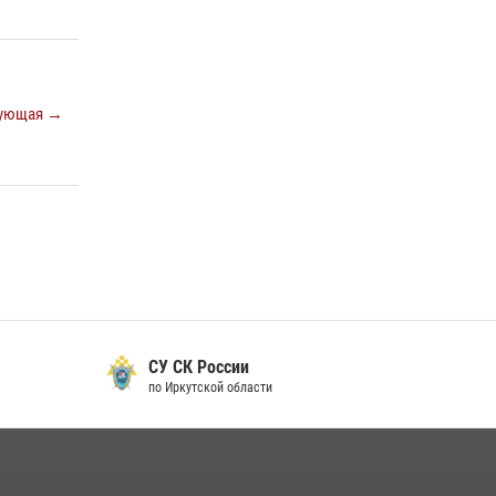
В Иркутске сотрудники Росгвардии
оперативно разыскали пенсионерку,
страдающую потерей памяти
ующая →
16 июля 2026, 06:50
В Иркутске сотрудники вневедомственной
охраны Росгвардии приняли участие в
благотворительной акции
13 июля 2026, 07:04
4
СУ СК России
по Иркутской области