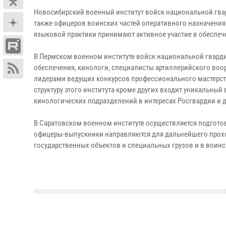
Новосибирский военный институт войск национальной гвар
также офицеров воинских частей оперативного назначения
языковой практики принимают активное участие в обеспе
В Пермском военном институте войск национальной гварди
обеспечения, кинологи, специалисты артиллерийского воо
лидерами ведущих конкурсов профессионального мастерств
структуру этого института кроме других входит уникальны
кинологических подразделений в интересах Росгвардии и 
В Саратовском военном институте осуществляется подгот
офицеры-выпускники направляются для дальнейшего прохо
государственных объектов и специальных грузов и в воинс