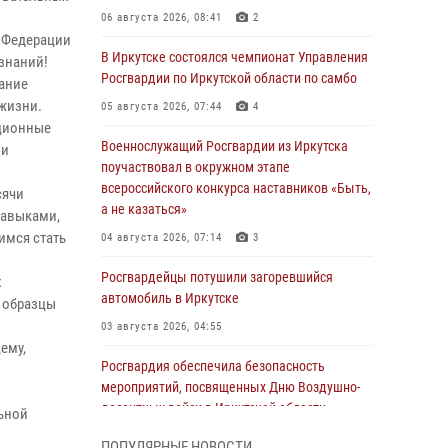
06 августа 2026, 08:41
2
 Федерации
В Иркутске состоялся чемпионат Управления
знаний!
Росгвардии по Иркутской области по самбо
ание
 жизни.
05 августа 2026, 07:44
4
ационные
Военнослужащий Росгвардии из Иркутска
 и
поучаствовал в окружном этапе
всероссийского конкурса наставников «Быть,
сячи
а не казаться»
навыками,
имся стать
04 августа 2026, 07:14
3
Росгвардейцы потушили загоревшийся
х
автомобиль в Иркутске
 образцы
03 августа 2026, 04:55
ему,
Росгвардия обеспечила безопасность
мероприятий, посвященных Дню Воздушно-
десантных войск в Иркутской области
ьной
03 августа 2026, 03:32
ПОПУЛЯРНЫЕ НОВОСТИ