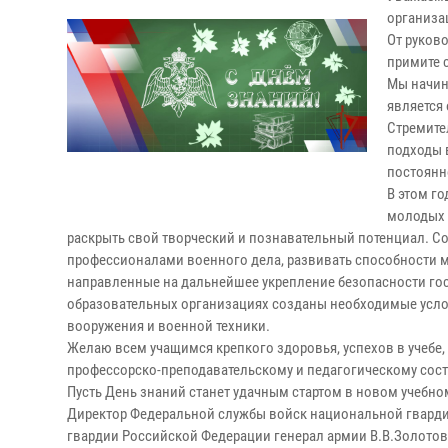
организа
От руков
примите 
Мы начин
является
Стремите
подходы в
постоянн
В этом г
молодых 
раскрыть свой творческий и познавательный потенциал. С
профессионалами военного дела, развивать способности м
направленные на дальнейшее укрепление безопасности госу
образовательных организациях созданы необходимые усло
вооружения и военной техники.
Желаю всем учащимся крепкого здоровья, успехов в учебе,
профессорско-преподавательскому и педагогическому соста
Пусть День знаний станет удачным стартом в новом учебном 
Директор Федеральной службы войск национальной гвард
гвардии Российской Федерации генерал армии В.В.Золотов