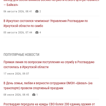
— Байкал»
06 августа 2026, 08:41
2
В Иркутске состоялся чемпионат Управления Росгвардии по
Иркутской области по самбо
05 августа 2026, 07:44
4
Военнослужащий Росгвардии из Иркутска поучаствовал в окружном
этапе всероссийского конкурса наставников «Быть, а не казаться»
04 августа 2026, 07:14
3
ПОПУЛЯРНЫЕ НОВОСТИ
Прямая линия по вопросам поступления на службу в Росгвардию
Росгвардейцы потушили загоревшийся автомобиль в Иркутске
состоялась в Иркутской области
03 августа 2026, 04:55
17 июля 2026, 09:07
Росгвардия обеспечила безопасность мероприятий, посвященных
В День семьи, любви и верности сотрудники ОМОН «Шквал» (на
Дню Воздушно-десантных войск в Иркутской области
транспорте) провели спортивный праздник
03 августа 2026, 03:32
08 июля 2026, 08:45
1
Росгвардейцы из Братска присоединились к донорской акции «От
Росгвардия передала на нужды СВО более 200 единиц оружия от
сердца к сердцу» (видео)