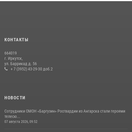
В Иркутске сотрудники Росгвардии оперативно разыскали
пенсионерку, страдающую потерей памяти
16 июля 2026, 06:50
В Иркутске сотрудники вневедомственной охраны Росгвардии
КОНТАКТЫ
приняли участие в благотворительной акции
13 июля 2026, 07:04
4
664019
г. Иркутск,
В Иркутской области состоится прямая линия по вопросам
ул. Баррикад д. 56
поступления на службу в Росгвардию
+ 7 (3952) 43-29-30 доб.2
16 июля 2026, 09:19
НОВОСТИ
Сотрудники ОМОН «Баргузин» Росгвардии из Ангарска стали героями
телесю...
07 августа 2026, 09:52