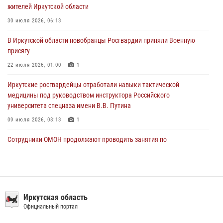
жителей Иркутской области
31 июля 2026, 04:37
1
30 июля 2026, 06:13
Сотрудники Росгвардии нашли и вернули родственникам
В Иркутской области новобранцы Росгвардии приняли Военную
пропавшую пожилую женщину в Иркутске
присягу
30 июля 2026, 07:37
22 июля 2026, 01:00
1
Иркутские росгвардейцы отработали навыки тактической
медицины под руководством инструктора Российского
университета спецназа имени В.В. Путина
09 июля 2026, 08:13
1
Сотрудники ОМОН продолжают проводить занятия по
антитеррористической защищенности для полицейских из Иркутска
14 июля 2026, 08:29
При содействии Росгвардии в Иркутске пресечена деятельность
преступной группы, организовавшей бизнес по оказанию интим-
Иркутская область
услуг
Официальный портал
24 июля 2026, 07:40
1