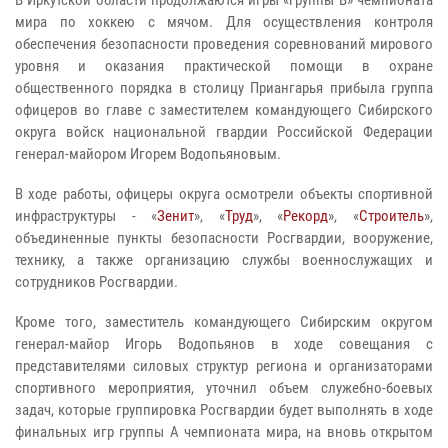
В Иркутской области продолжаются игры «группы В» чемпионата
мира по хоккею с мячом. Для осуществления контроля
обеспечения безопасности проведения соревнований мирового
уровня и оказания практической помощи в охране
общественного порядка в столицу Приангарья прибыла группа
офицеров во главе с заместителем командующего Сибирского
округа войск национальной гвардии Российской Федерации
генерал-майором Игорем Водопьяновым.
В ходе работы, офицеры округа осмотрели объекты спортивной
инфраструктуры - «
Зенит
», «
Труд
», «
Рекорд
», «
Строитель
»,
объединенные пункты безопасности Росгвардии, вооружение,
технику, а также организацию службы военнослужащих и
сотрудников Росгвардии.
Кроме того, заместитель командующего Сибирским округом
генерал-майор Игорь Водопьянов в ходе совещания с
представителями силовых структур региона и организаторами
спортивного мероприятия, уточнил объем служебно-боевых
задач, которые группировка Росгвардии будет выполнять в ходе
финальных игр группы А чемпионата мира, на вновь открытом