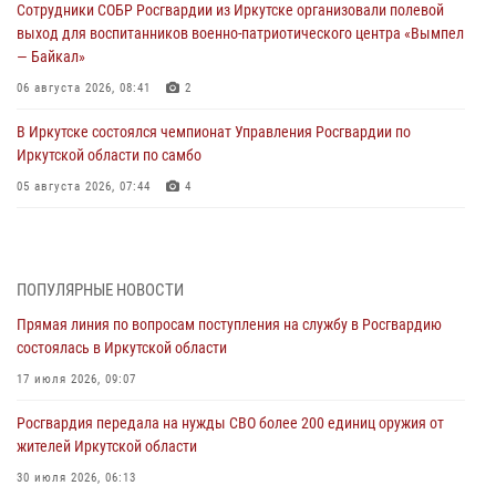
Сотрудники СОБР Росгвардии из Иркутске организовали полевой
выход для воспитанников военно-патриотического центра «Вымпел
— Байкал»
06 августа 2026, 08:41
2
В Иркутске состоялся чемпионат Управления Росгвардии по
Иркутской области по самбо
05 августа 2026, 07:44
4
Военнослужащий Росгвардии из Иркутска поучаствовал в окружном
этапе всероссийского конкурса наставников «Быть, а не казаться»
04 августа 2026, 07:14
3
ПОПУЛЯРНЫЕ НОВОСТИ
Прямая линия по вопросам поступления на службу в Росгвардию
Росгвардейцы потушили загоревшийся автомобиль в Иркутске
состоялась в Иркутской области
03 августа 2026, 04:55
17 июля 2026, 09:07
Росгвардия обеспечила безопасность мероприятий, посвященных
Росгвардия передала на нужды СВО более 200 единиц оружия от
Дню Воздушно-десантных войск в Иркутской области
жителей Иркутской области
03 августа 2026, 03:32
30 июля 2026, 06:13