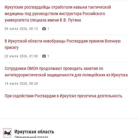
Росгвардейцы из Братска присоединились к донорской акции «От
Иркутские росгвардейцы отработали навыки тактической
сердца к сердцу» (видео)
медицины под руководством инструктора Российского
31 июля 2026, 04:37
1
университета спецназа имени В.В. Путина
Сотрудники Росгвардии нашли и вернули родственникам
09 июля 2026, 08:13
1
пропавшую пожилую женщину в Иркутске
В Иркутской области новобранцы Росгвардии приняли Военную
30 июля 2026, 07:37
присягу
22 июля 2026, 01:00
1
Сотрудники ОМОН продолжают проводить занятия по
антитеррористической защищенности для полицейских из Иркутска
14 июля 2026, 08:29
При содействии Росгвардии в Иркутске пресечена деятельность
преступной группы, организовавшей бизнес по оказанию интим-
услуг
24 июля 2026, 07:40
1
В Иркутске сотрудники Росгвардии оперативно разыскали
Иркутская область
пенсионерку, страдающую потерей памяти
Официальный портал