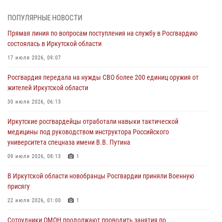
этапе всероссийского конкурса наставников «Быть, а не казаться»
04 августа 2026, 07:14
3
ПОПУЛЯРНЫЕ НОВОСТИ
Прямая линия по вопросам поступления на службу в Росгвардию
Росгвардейцы потушили загоревшийся автомобиль в Иркутске
состоялась в Иркутской области
03 августа 2026, 04:55
17 июля 2026, 09:07
Росгвардия обеспечила безопасность мероприятий, посвященных
Росгвардия передала на нужды СВО более 200 единиц оружия от
Дню Воздушно-десантных войск в Иркутской области
жителей Иркутской области
03 августа 2026, 03:32
30 июля 2026, 06:13
Росгвардейцы из Братска присоединились к донорской акции «От
Иркутские росгвардейцы отработали навыки тактической
сердца к сердцу» (видео)
медицины под руководством инструктора Российского
31 июля 2026, 04:37
1
университета спецназа имени В.В. Путина
Сотрудники Росгвардии нашли и вернули родственникам
09 июля 2026, 08:13
1
пропавшую пожилую женщину в Иркутске
В Иркутской области новобранцы Росгвардии приняли Военную
30 июля 2026, 07:37
присягу
22 июля 2026, 01:00
1
Сотрудники ОМОН продолжают проводить занятия по