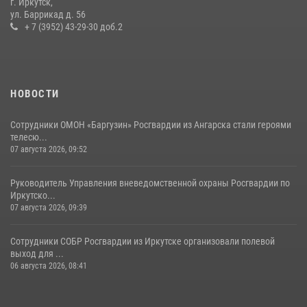
г. Иркутск,
В Иркутской области завершились учебно-методические сборы с
ул. Баррикад д. 56
инструкторами Сибирского ордена Жукова округа Росгвардии
+ 7 (3952) 43-29-30 доб.2
27 июля 2026, 03:38
2
НОВОСТИ
Сотрудники ОМОН «Баргузин» Росгвардии из Ангарска стали героями
телесю...
07 августа 2026, 09:52
Руководитель Управления вневедомственной охраны Росгвардии по
Иркутско...
07 августа 2026, 09:39
Сотрудники СОБР Росгвардии из Иркутске организовали полевой
выход для ...
06 августа 2026, 08:41