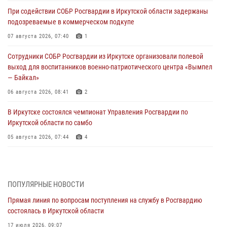
При содействии СОБР Росгвардии в Иркутской области задержаны
подозреваемые в коммерческом подкупе
07 августа 2026, 07:40
1
Сотрудники СОБР Росгвардии из Иркутске организовали полевой
выход для воспитанников военно-патриотического центра «Вымпел
— Байкал»
06 августа 2026, 08:41
2
В Иркутске состоялся чемпионат Управления Росгвардии по
Иркутской области по самбо
05 августа 2026, 07:44
4
Военнослужащий Росгвардии из Иркутска поучаствовал в окружном
этапе всероссийского конкурса наставников «Быть, а не казаться»
04 августа 2026, 07:14
3
ПОПУЛЯРНЫЕ НОВОСТИ
Прямая линия по вопросам поступления на службу в Росгвардию
Росгвардейцы потушили загоревшийся автомобиль в Иркутске
состоялась в Иркутской области
03 августа 2026, 04:55
17 июля 2026, 09:07