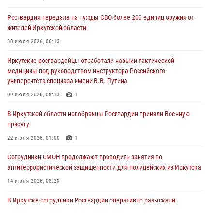
Росгвардия обеспечила безопасность мероприятий, посвященных
Росгвардия передала на нужды СВО более 200 единиц оружия от
Дню Воздушно-десантных войск в Иркутской области
жителей Иркутской области
03 августа 2026, 03:32
30 июля 2026, 06:13
Росгвардейцы из Братска присоединились к донорской акции «От
Иркутские росгвардейцы отработали навыки тактической
сердца к сердцу» (видео)
медицины под руководством инструктора Российского
31 июля 2026, 04:37
1
университета спецназа имени В.В. Путина
Сотрудники Росгвардии нашли и вернули родственникам
09 июля 2026, 08:13
1
пропавшую пожилую женщину в Иркутске
В Иркутской области новобранцы Росгвардии приняли Военную
30 июля 2026, 07:37
присягу
22 июля 2026, 01:00
1
Сотрудники ОМОН продолжают проводить занятия по
антитеррористической защищенности для полицейских из Иркутска
14 июля 2026, 08:29
В Иркутске сотрудники Росгвардии оперативно разыскали
пенсионерку, страдающую потерей памяти