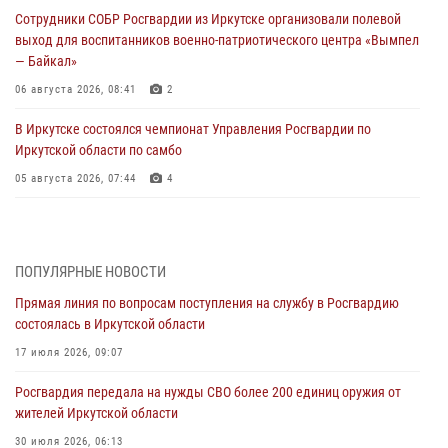
Сотрудники СОБР Росгвардии из Иркутске организовали полевой
выход для воспитанников военно-патриотического центра «Вымпел
— Байкал»
06 августа 2026, 08:41
2
В Иркутске состоялся чемпионат Управления Росгвардии по
Иркутской области по самбо
05 августа 2026, 07:44
4
Военнослужащий Росгвардии из Иркутска поучаствовал в окружном
этапе всероссийского конкурса наставников «Быть, а не казаться»
04 августа 2026, 07:14
3
ПОПУЛЯРНЫЕ НОВОСТИ
Прямая линия по вопросам поступления на службу в Росгвардию
Росгвардейцы потушили загоревшийся автомобиль в Иркутске
состоялась в Иркутской области
03 августа 2026, 04:55
17 июля 2026, 09:07
Росгвардия обеспечила безопасность мероприятий, посвященных
Росгвардия передала на нужды СВО более 200 единиц оружия от
Дню Воздушно-десантных войск в Иркутской области
жителей Иркутской области
03 августа 2026, 03:32
30 июля 2026, 06:13