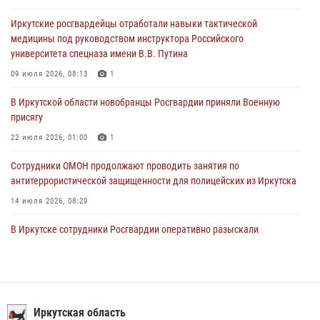
Росгвардейцы из Братска присоединились к донорской акции «От
Иркутские росгвардейцы отработали навыки тактической
сердца к сердцу» (видео)
медицины под руководством инструктора Российского
31 июля 2026, 04:37
1
университета спецназа имени В.В. Путина
Сотрудники Росгвардии нашли и вернули родственникам
09 июля 2026, 08:13
1
пропавшую пожилую женщину в Иркутске
В Иркутской области новобранцы Росгвардии приняли Военную
30 июля 2026, 07:37
присягу
22 июля 2026, 01:00
1
Сотрудники ОМОН продолжают проводить занятия по
антитеррористической защищенности для полицейских из Иркутска
14 июля 2026, 08:29
В Иркутске сотрудники Росгвардии оперативно разыскали
пенсионерку, страдающую потерей памяти
16 июля 2026, 06:50
При содействии Росгвардии в Иркутске пресечена деятельность
преступной группы, организовавшей бизнес по оказанию интим-
Иркутская область