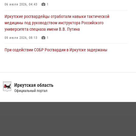
06 июля 2026, 04:43
1
Иркутские росгвардейцы отработали навыки тактической
медицины под руководством инструктора Российского
университета спецназа имени В.В. Путина
09 июля 2026, 08:13
1
При содействии СОБР Росгвардии в Иркутске задержаны
подозреваемые в совершении тяжких и особо тяжких преступлений
07 июля 2026, 08:35
В Иркутской области новобранцы Росгвардии приняли Военную
присягу
Иркутская область
Официальный портал
22 июля 2026, 01:00
1
Сотрудники ОМОН продолжают проводить занятия по
антитеррористической защищенности для полицейских из Иркутска
14 июля 2026, 08:29
При содействии Росгвардии в Иркутске пресечена деятельность