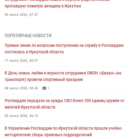
пропавшую пожилую женщину в Иркутске
30 июля 2026, 07:37
Росгвардия передала на нужды СВО более 200 единиц оружия от
жителей Иркутской области
ПОПУЛЯРНЫЕ НОВОСТИ
30 июля 2026, 06:13
Прямая линия по вопросам поступления на службу в Росгвардию
состоялась в Иркутской области
При силовой поддержке СОБР Росгвардии в Иркутской области
провели рейды по соблюдению миграционного законодательства
17 июля 2026, 09:07
30 июля 2026, 04:19
В День семьи, любви и верности сотрудники ОМОН «Шквал» (на
транспорте) провели спортивный праздник
В честь 10-летия Росгвардии сотрудники вневедомственной охраны
из Ангарска познакомили отдыхающих детского лагеря со службой
08 июля 2026, 08:45
1
в ведомстве
Росгвардия передала на нужды СВО более 200 единиц оружия от
29 июля 2026, 03:44
2
жителей Иркутской области
Росгвардейцы из Иркутска приняли участие в праздновании Дня
30 июля 2026, 06:13
Крещения Руси
В Управлении Росгвардии по Иркутской области прошли учебно-
28 июля 2026, 07:15
4
методические сборы правовых подразделений