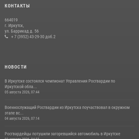
преступной группы, организовавшей бизнес по оказанию интим-
КОНТАКТЫ
услуг
24 июля 2026, 07:40
1
664019
г. Иркутск,
В Иркутске сотрудники Росгвардии оперативно разыскали
ул. Баррикад д. 56
пенсионерку, страдающую потерей памяти
+ 7 (3952) 43-29-30 доб.2
16 июля 2026, 06:50
НОВОСТИ
В Иркутске состоялся чемпионат Управления Росгвардии по
Иркутской обла...
05 августа 2026, 07:44
Военнослужащий Росгвардии из Иркутска поучаствовал в окружном
этапе вс...
04 августа 2026, 07:14
Росгвардейцы потушили загоревшийся автомобиль в Иркутске