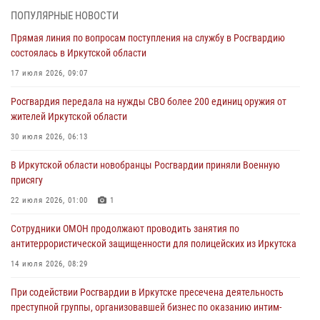
04 августа 2026, 07:14
3
ПОПУЛЯРНЫЕ НОВОСТИ
Прямая линия по вопросам поступления на службу в Росгвардию
Росгвардейцы потушили загоревшийся автомобиль в Иркутске
состоялась в Иркутской области
03 августа 2026, 04:55
17 июля 2026, 09:07
Росгвардия обеспечила безопасность мероприятий, посвященных
Росгвардия передала на нужды СВО более 200 единиц оружия от
Дню Воздушно-десантных войск в Иркутской области
жителей Иркутской области
03 августа 2026, 03:32
30 июля 2026, 06:13
Росгвардейцы из Братска присоединились к донорской акции «От
В Иркутской области новобранцы Росгвардии приняли Военную
сердца к сердцу» (видео)
присягу
31 июля 2026, 04:37
1
22 июля 2026, 01:00
1
Сотрудники Росгвардии нашли и вернули родственникам
Сотрудники ОМОН продолжают проводить занятия по
пропавшую пожилую женщину в Иркутске
антитеррористической защищенности для полицейских из Иркутска
30 июля 2026, 07:37
14 июля 2026, 08:29
При содействии Росгвардии в Иркутске пресечена деятельность
преступной группы, организовавшей бизнес по оказанию интим-