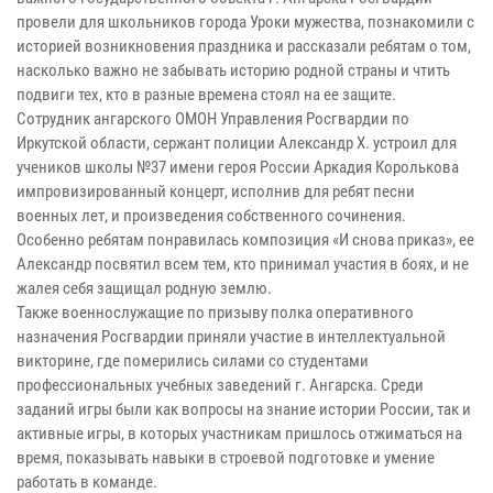
провели для школьников города Уроки мужества, познакомили с
историей возникновения праздника и рассказали ребятам о том,
насколько важно не забывать историю родной страны и чтить
подвиги тех, кто в разные времена стоял на ее защите.
Сотрудник ангарского ОМОН Управления Росгвардии по
Иркутской области, сержант полиции Александр Х. устроил для
учеников школы №37 имени героя России Аркадия Королькова
импровизированный концерт, исполнив для ребят песни
военных лет, и произведения собственного сочинения.
Особенно ребятам понравилась композиция «И снова приказ», ее
Александр посвятил всем тем, кто принимал участия в боях, и не
жалея себя защищал родную землю.
Также военнослужащие по призыву полка оперативного
назначения Росгвардии приняли участие в интеллектуальной
викторине, где померились силами со студентами
профессиональных учебных заведений г. Ангарска. Среди
заданий игры были как вопросы на знание истории России, так и
активные игры, в которых участникам пришлось отжиматься на
время, показывать навыки в строевой подготовке и умение
работать в команде.