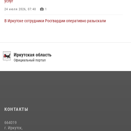
услуг
24 июля 2026, 07:40
1
В Иркутске сотрудники Росгвардии оперативно разыскали
пенсионерку, страдающую потерей памяти
16 июля 2026, 06:50
В Иркутске сотрудники вневедомственной охраны Росгвардии
приняли участие в благотворительной акции
Иркутская область
Официальный портал
13 июля 2026, 07:04
4
В Иркутской области состоится прямая линия по вопросам
поступления на службу в Росгвардию
16 июля 2026, 09:19
Сотрудники СОБР «Байкал» Росгвардии отработали ликвидацию
условных диверсионных групп в различных условиях местности
КОНТАКТЫ
20 июля 2026, 06:29
1
664019
В Иркутской области завершились учебно-методические сборы с
г. Иркутск,