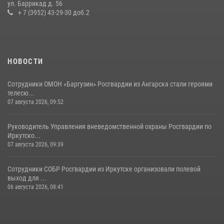
инструкторами Сибирского ордена Жукова округа Росгвардии
ул. Баррикад д. 56
+ 7 (3952) 43-29-30 доб.2
27 июля 2026, 03:38
2
НОВОСТИ
Сотрудники ОМОН «Баргузин» Росгвардии из Ангарска стали героями
телесю...
07 августа 2026, 09:52
Руководитель Управления вневедомственной охраны Росгвардии по
Иркутско...
07 августа 2026, 09:39
Сотрудники СОБР Росгвардии из Иркутске организовали полевой
выход для ...
06 августа 2026, 08:41